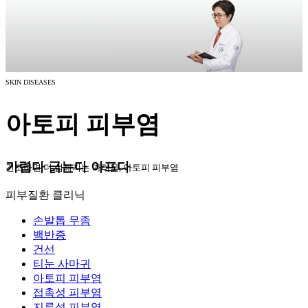
SKIN DISEASES
아토피 피부염
가렵다 긁는다 아프다
건조하면 더 심해지는 가려움, 아토피 피부염
피부질환 클리닉
손발톱 무좀
백반증
건선
티눈 사마귀
아토피 피부염
접촉성 피부염
지루성 피부염