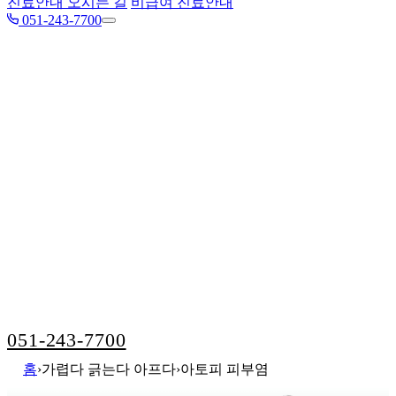
진료안내 오시는 길
비급여 진료안내
051-243-7700
기미·색소·모공·잡티
여드름 흉터 홍조
주름 탄력 리프팅
가렵다 긁는다 아프다
피부과전문의 강진석 원장
with 맑은피부과
051-243-7700
홈
›
가렵다 긁는다 아프다
›
아토피 피부염