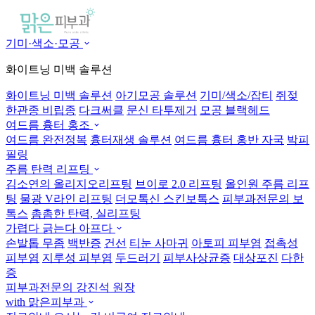
기미·색소·모공
화이트닝 미백 솔루션
화이트닝 미백 솔루션
아기모공 솔루션
기미/색소/잡티
쥐젖
한관종 비립종
다크써클
문신 타투제거
모공 블랙헤드
여드름 흉터 홍조
여드름 완전정복
흉터재생 솔루션
여드름 흉터 홍반 자국
박피
필링
주름 탄력 리프팅
김소연의 올리지오리프팅
브이로 2.0 리프팅
올인원 주름 리프
팅
물광 V라인 리프팅
더모톡신 스킨보톡스
피부과전문의 보
톡스
촘촘한 탄력, 실리프팅
가렵다 긁는다 아프다
손발톱 무좀
백반증
건선
티눈 사마귀
아토피 피부염
접촉성
피부염
지루성 피부염
두드러기
피부사상균증
대상포진
다한
증
피부과전문의 강진석 원장
with 맑은피부과