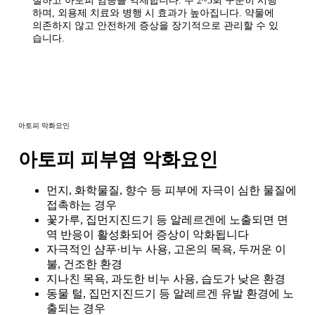
절하고 아토피 염증을 억제합니다. 주 2~3회 꾸준히 시행
하며, 외용제 치료와 병행 시 효과가 높아집니다. 약물에
의존하지 않고 안전하게 증상을 장기적으로 관리할 수 있
습니다.
아토피 악화요인
아토피 피부염 악화요인
먼지, 화학물질, 향수 등 피부에 자극이 심한 물질에
접촉하는 경우
꽃가루, 집먼지진드기 등 알레르겐에 노출되면 면
역 반응이 활성화되어 증상이 악화됩니다
자극적인 샴푸·비누 사용, 고온의 목욕, 두꺼운 이
불, 건조한 환경
지나친 목욕, 과도한 비누 사용, 습도가 낮은 환경
동물 털, 집먼지진드기 등 알레르겐 유발 환경에 노
출되는 경우