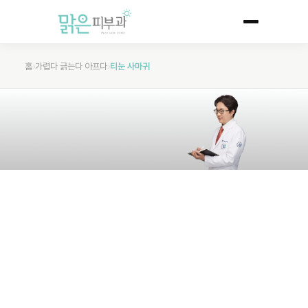
홈
›
가렵다 긁는다 아프다
›
티눈 사마귀
SKIN DISEASES
티눈 사마귀
정확한 진단이 먼저, 티눈과 사마귀의 올바른 치료