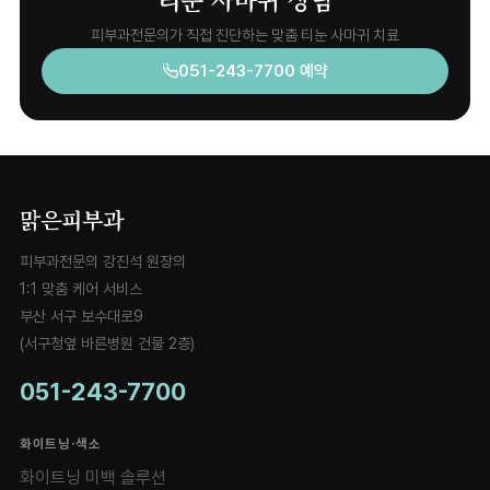
피부과전문의가 직접 진단하는 맞춤 티눈 사마귀 치료
051-243-7700 예약
맑은피부과
피부과전문의 강진석 원장의
1:1 맞춤 케어 서비스
부산 서구 보수대로9
(서구청옆 바른병원 건물 2층)
051-243-7700
화이트닝·색소
화이트닝 미백 솔루션