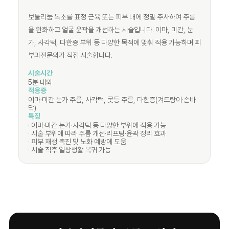
보툴리눔 독소를 표정 근육 또는 피부 내에 정밀 주사하여 주름
을 완화하고 얼굴 윤곽을 개선하는 시술입니다. 이마, 미간, 눈
가, 사각턱, 다한증 부위 등 다양한 목적에 맞춰 적용 가능하며 피
부과전문의가 직접 시술합니다.
시술시간
5분 내외
적응증
이마·미간·눈가 주름, 사각턱, 콧등 주름, 다한증(겨드랑이·손바
닥)
특징
· 이마·미간·눈가·사각턱 등 다양한 부위에 적용 가능
· 시술 부위에 따라 주름 개선·리프팅·윤곽 정리 효과
· 피부 재생 촉진 및 노화 예방에 도움
· 시술 직후 일상생활 복귀 가능