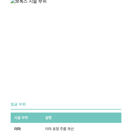
얼굴 부위
시술 부위
설명
이마
이마 표정 주름 개선